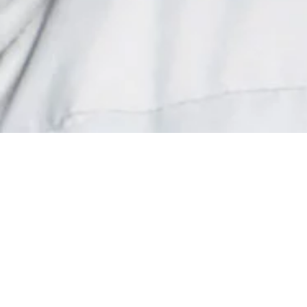
Donner vos
Une gr
de
soutien au