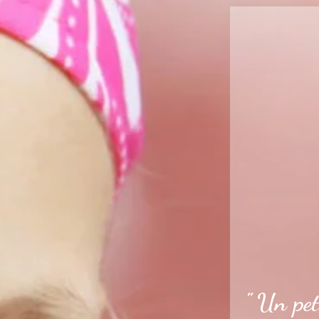
" Un pet