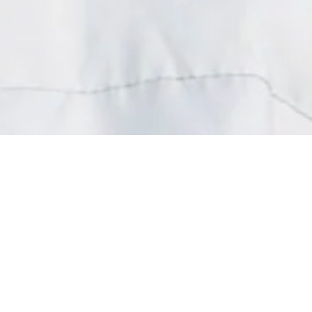
 vêtements à la Pièce Solidaire
Un petit geste pour vous…
ande force pour les associations
x personnes malades et handicapées
.