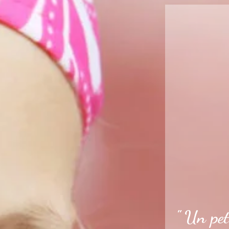
" Un pet