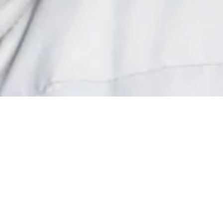
Donner vos
Une gr
de
soutien au