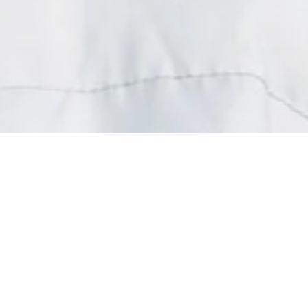
 vêtements à la Pièce Solidaire
Un petit geste pour vous…
ande force pour les associations
x personnes malades et handicapées
.