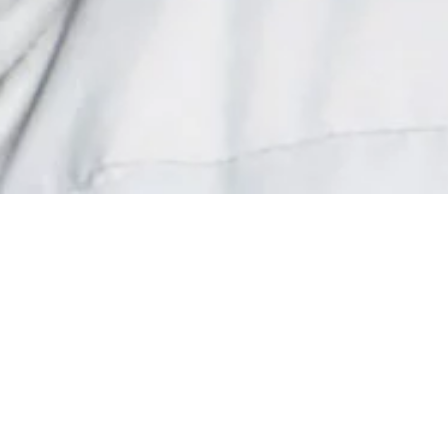
Donner vos
Une gr
de
soutien au