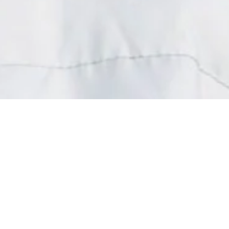
 vêtements à la Pièce Solidaire
Un petit geste pour vous…
ande force pour les associations
x personnes malades et handicapées
.