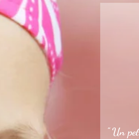
" Un pet