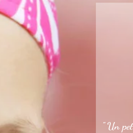
" Un pet