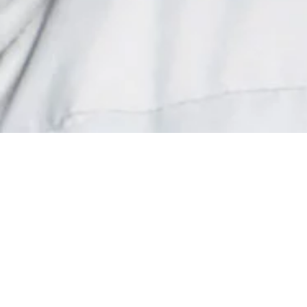
Donner vos
Une gr
de
soutien au