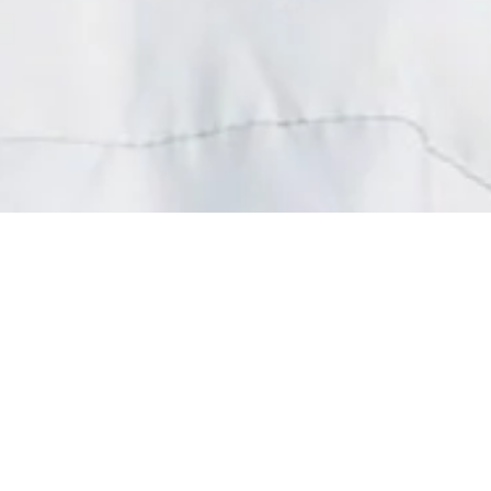
 vêtements à la Pièce Solidaire
Un petit geste pour vous…
ande force pour les associations
x personnes malades et handicapées
.