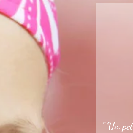
" Un pet