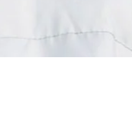
 vêtements à la Pièce Solidaire
Un petit geste pour vous…
ande force pour les associations
x personnes malades et handicapées
.