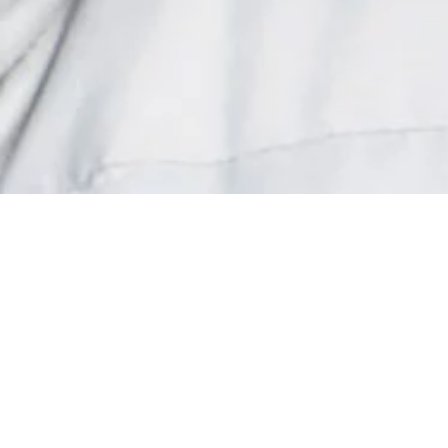
Donner vos
Une gr
de
soutien au