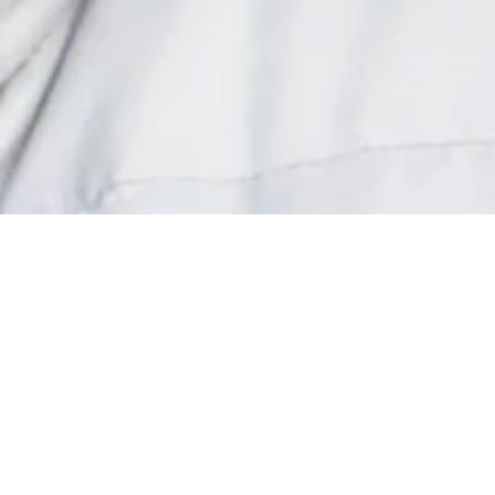
Donner vos
Une gr
de
soutien au