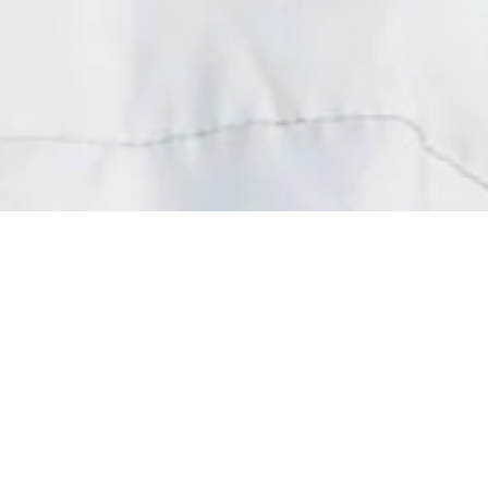
 vêtements à la Pièce Solidaire
Un petit geste pour vous…
ande force pour les associations
x personnes malades et handicapées
.