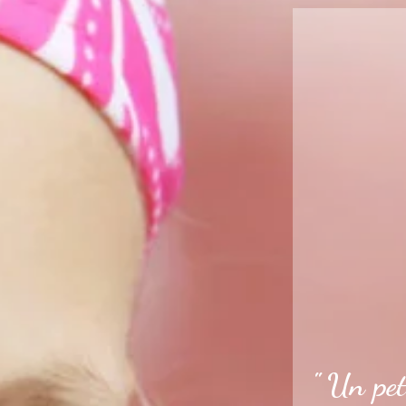
" Un pet