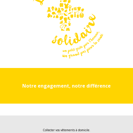
Notre engagement, notre différence
Collecter vos vêtements à domicile.