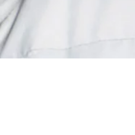
Donner vos
Une gr
de
soutien au