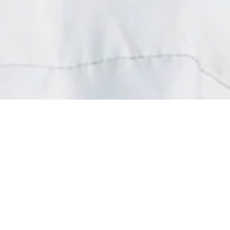
 vêtements à la Pièce Solidaire
Un petit geste pour vous…
ande force pour les associations
x personnes malades et handicapées
.