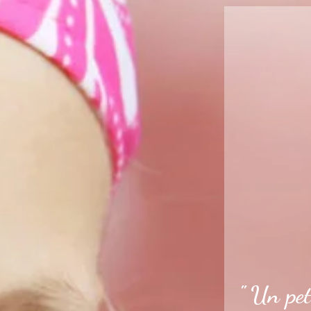
" Un pet