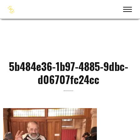
5b484e36-1b97-4885-9dbc-
d06707fc24cc