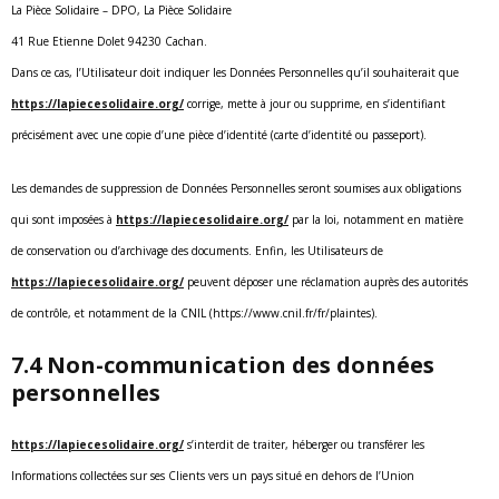
La Pièce Solidaire – DPO, La Pièce Solidaire
41 Rue Etienne Dolet 94230 Cachan.
Dans ce cas, l’Utilisateur doit indiquer les Données Personnelles qu’il souhaiterait que
https://lapiecesolidaire.org/
corrige, mette à jour ou supprime, en s’identifiant
précisément avec une copie d’une pièce d’identité (carte d’identité ou passeport).
Les demandes de suppression de Données Personnelles seront soumises aux obligations
qui sont imposées à
https://lapiecesolidaire.org/
par la loi, notamment en matière
de conservation ou d’archivage des documents. Enfin, les Utilisateurs de
https://lapiecesolidaire.org/
peuvent déposer une réclamation auprès des autorités
de contrôle, et notamment de la CNIL (https://www.cnil.fr/fr/plaintes).
7.4 Non-communication des données
personnelles
https://lapiecesolidaire.org/
s’interdit de traiter, héberger ou transférer les
Informations collectées sur ses Clients vers un pays situé en dehors de l’Union