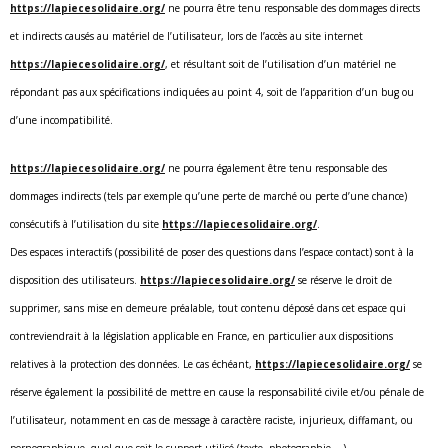
https://lapiecesolidaire.org/
ne pourra être tenu responsable des dommages directs
et indirects causés au matériel de l’utilisateur, lors de l’accès au site internet
https://lapiecesolidaire.org/
, et résultant soit de l’utilisation d’un matériel ne
répondant pas aux spécifications indiquées au point 4, soit de l’apparition d’un bug ou
d’une incompatibilité.
https://lapiecesolidaire.org/
ne pourra également être tenu responsable des
dommages indirects (tels par exemple qu’une perte de marché ou perte d’une chance)
consécutifs à l’utilisation du site
https://lapiecesolidaire.org/
.
Des espaces interactifs (possibilité de poser des questions dans l’espace contact) sont à la
disposition des utilisateurs.
https://lapiecesolidaire.org/
se réserve le droit de
supprimer, sans mise en demeure préalable, tout contenu déposé dans cet espace qui
contreviendrait à la législation applicable en France, en particulier aux dispositions
relatives à la protection des données. Le cas échéant,
https://lapiecesolidaire.org/
se
réserve également la possibilité de mettre en cause la responsabilité civile et/ou pénale de
l’utilisateur, notamment en cas de message à caractère raciste, injurieux, diffamant, ou