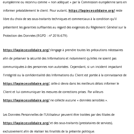
européenne ou reconnu comme « non adéquat » par la Commission européenne sans en
informer préalablement le client. Pour autant,
https://lapiecesolidaire.org/
reste
libre du choix de ses sous-traitants techniques et commerciaux à la condition qu’il
présentent les garanties suffisantes au regard des exigences du Règlement Général sur la
Protection des Données (RGPD : n° 2016-679).
https://lapiecesolidaire.org/
s’engage à prendre toutes les précautions nécessaires
afin de préserver la sécurité des Informations et notamment qu’elles ne soient pas
communiquées à des personnes non autorisées. Cependant, si un incident impactant
l’intégrité ou la confidentialité des Informations du Client est portée à la connaissance de
https://lapiecesolidaire.org/
, celle-ci devra dans les meilleurs délais informer le
Client et lui communiquer les mesures de corrections prises. Par ailleurs
https://lapiecesolidaire.org/
ne collecte aucune « données sensibles ».
Les Données Personnelles de l’Utilisateur peuvent être traitées par des filiales de
https://lapiecesolidaire.org/
et des sous-traitants (prestataires de services),
exclusivement afin de réaliser les finalités de la présente politique.