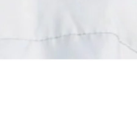
 vêtements à la Pièce Solidaire
Un petit geste pour vous…
ande force pour les associations
x personnes malades et handicapées
.