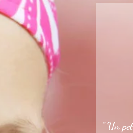
" Un pet