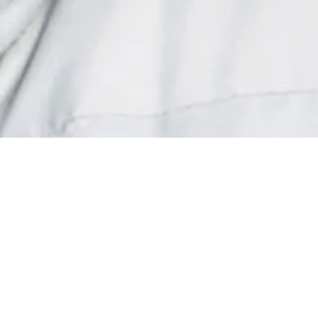
Donner vos
Une gr
de
soutien au