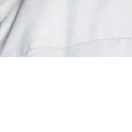
Donner vos
Une gr
de
soutien au