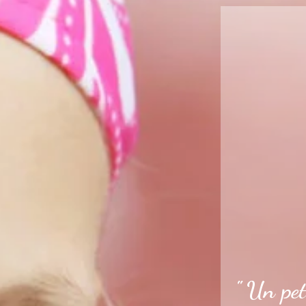
" Un pet