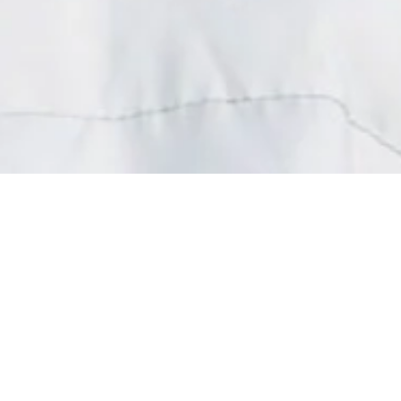
 vêtements à la Pièce Solidaire
Un petit geste pour vous…
ande force pour les associations
x personnes malades et handicapées
.